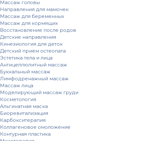
Массаж головы
Направления для мамочек
Массаж для беременных
Массаж для кормящих
Восстановление после родов
Детские направления
Кинезиология для деток
Детский приём остеопата
Эстетика тела и лица
Антицеллюлитный массаж
Буккальный массаж
Лимфодренажный массаж
Массаж лица
Моделирующий массаж груди
Косметология
Альгинатная маска
Биоревитализация
Карбокситерапия
Коллагеновое омоложение
Контурная пластика
Мезотерапия