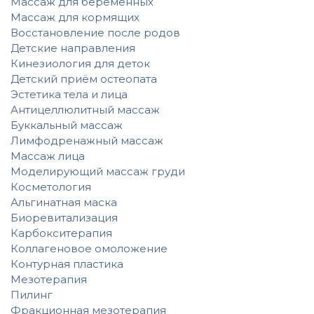
Массаж для беременных
Массаж для кормящих
Восстановление после родов
Детские направления
Кинезиология для деток
Детский приём остеопата
Эстетика тела и лица
Антицеллюлитный массаж
Буккальный массаж
Лимфодренажный массаж
Массаж лица
Моделирующий массаж груди
Косметология
Альгинатная маска
Биоревитализация
Карбокситерапия
Коллагеновое омоложение
Контурная пластика
Мезотерапия
Пилинг
Фракционная мезотерапия