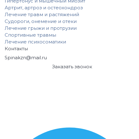
Гипертонус и мышечный миозит
Артрит, артроз и остеохондроз
Лечение травм и растяжений
Судороги, онемение и отеки
Лечение грыжи и протрузии
Спортивные травмы
Лечение психосоматики
Контакты
Spinakzn@mail.ru
+7 (843) 249-45-95
Заказать звонок
г. Казань
,
ул. Муштари, 12
г. Казань
,
Проспект Победы 139, корпус 3
г. Казань
,
Чистопольская 32
г. Казань
,
ул. Комиссара Габишева, 45
г. Казань
,
ул. ул. Петербургская, 62