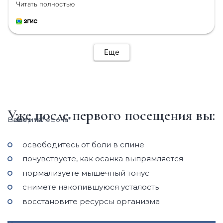
Читать полностью
поддержания результата дома. Огромное
спасибо за профессионализм и чуткое
отношение, обязательно приду еще
Еще
Уже после первого посещения вы:
Ваше имя*
Номер телефона*
освободитесь от боли в спине
почувствуете, как осанка выпрямляется
нормализуете мышечный тонус
снимете накопившуюся усталость
восстановите ресурсы организма