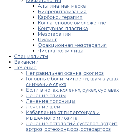
Косметология
Альгинатная маска
Биоревитализация
Карбокситерапия
Коллагеновое омоложение
Контурная пластика
Мезотерапия
Пилинг
Фракционная мезотерапия
Чистка кожи лица
Специалисты
Вакансии
Лечение
Неправильная осанка, сколиоз
Головные боли, мигрени, шум в ушах,
снижение слуха
Боли в ногах, коленях, руках, суставах
Лечение спины
Лечение поясницы
Лечение шеи
Избавление от гипертонуса и
мышечного миозита
Лечение патологий суставов: артрит,
артроз, остеохондроз, остеоартроз