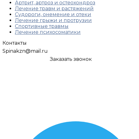
Артрит, артроз и остеохондроз
Лечение травм и растяжений
Судороги, онемение и отеки
Лечение грыжи и протрузии
Спортивные травмы
Лечение психосоматики
Контакты
Spinakzn@mail.ru
+7 (843) 249-45-95
Заказать звонок
г. Казань
,
ул. Муштари, 12
г. Казань
,
Проспект Победы 139, корпус 3
г. Казань
,
Чистопольская 32
г. Казань
,
ул. Комиссара Габишева, 45
г. Казань
,
ул. ул. Петербургская, 62