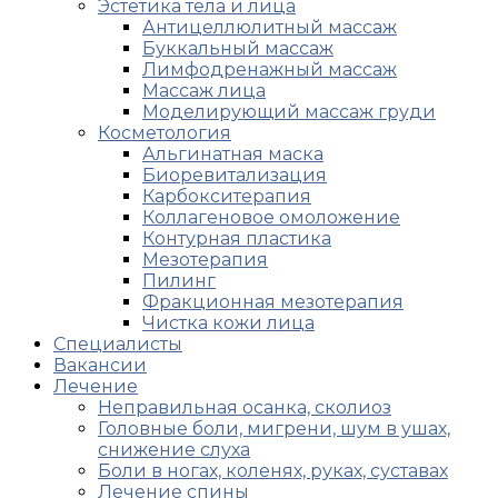
Эстетика тела и лица
Антицеллюлитный массаж
Буккальный массаж
Лимфодренажный массаж
Массаж лица
Моделирующий массаж груди
Косметология
Альгинатная маска
Биоревитализация
Карбокситерапия
Коллагеновое омоложение
Контурная пластика
Мезотерапия
Пилинг
Фракционная мезотерапия
Чистка кожи лица
Специалисты
Вакансии
Лечение
Неправильная осанка, сколиоз
Головные боли, мигрени, шум в ушах,
снижение слуха
Боли в ногах, коленях, руках, суставах
Лечение спины