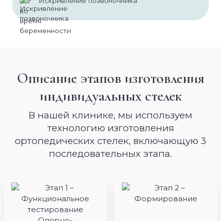
Искривление позвоночника
Биоревитализация
Карбокситерапия
Коллагеновое омоложение
Контурная пластика
Описание этапов изготовления
Мезотерапия
индивидуальных стелек
Пилинг
В нашей клинике, мы используем
Фракционная мезотерапия
технологию изготовления
Чистка кожи лица
ортопедических стелек, включающую 3
последовательных этапа.