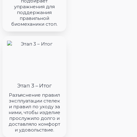
подбирает
Спортивные травмы
упражнения для
поддержания
Психологические и психосоматические заболева
правильной
биомеханики стоп.
Для пациентов
Документы для налогового вычета
Обратная форма
Этап 3 – Итог
Разъяснение правил
эксплуатации стелек
и правил по уходу за
ними, чтобы изделие
прослужило долго и
доставляло комфорт
и удовольствие.