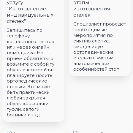
услугу
этапы
"Изготовление
изготовления
индивидуальных
стелек
стелек"
Специалист проведет
необходимые
Запишитесь по
мероприятия по
телефону
снятию слепка,
контактного центра
смоделирует
или через онлайн
ортопедические
помощника. На
стельки с учетом
прием обязательно
анатомических
возьмите с собой ту
особенностей стоп
обувь, в которой вы
планируете носить
ортопедические
стельки. Это может
быть практически
любая закрытая
обувь: кроссовки,
туфли, сапоги,
ботинки и т.д.;