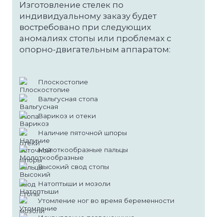
Изготовление стелек по
Восстановление после родов
индивидуальному заказу будет
востребовано при следующих
Детские направления
аномалиях стопы или проблемах с
Кинезиология для деток
опорно-двигательным аппаратом:
Детский приём остеопата
Плоскостопие
Эстетика тела и лица
Вальгусная стопа
Антицеллюлитный массаж
Варикоз и отеки
Буккальный массаж
Наличие пяточной шпоры
Лимфодренажный массаж
Молоткообразные пальцы
Массаж лица
Высокий свод стопы
Моделирующий массаж груди
Натоптыши и мозоли
Косметология
Утомление ног во время беременности
Альгинатная маска