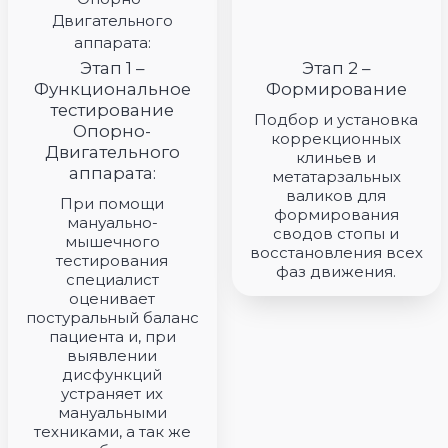
Неправильная осанка, сколиоз
Этап 1 –
Этап 2 –
Функциональное
Формирование
Головные боли, мигрени, шум в ушах, снижение сл
тестирование
Подбор и установка
Боли в ногах, коленях, руках, суставах
Опорно-
коррекционных
Двигательного
клиньев и
Лечение спины
аппарата:
метатарзальных
валиков для
Лечение поясницы
При помощи
формирования
мануально-
сводов стопы и
Лечение шеи
мышечного
восстановления всех
тестирования
Избавление от гипертонуса и мышечного миозит
фаз движения.
специалист
оценивает
Лечение патологий суставов: артрит, артроз, осте
постуральный баланс
остеоартроз
пациента и, при
выявлении
Лечение всех видов травм и растяжений без боли
дисфункций
устраняет их
Судороги, онемение и отеки
мануальными
техниками, а так же
Лечение грыжи и протрузии