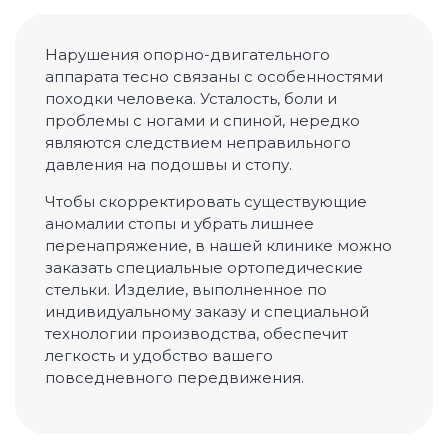
Остеопатия
Нарушения опорно-двигательного
Висцеральная терапия
аппарата тесно связаны с особенностями
походки человека. Усталость, боли и
Изготовление индивидуальных стелек
проблемы с ногами и спиной, нередко
являются следствием неправильного
Психология, психосоматика
давления на подошвы и стопу.
Консультация психотерапевта
Чтобы скорректировать существующие
Консультация психолога
аномалии стопы и убрать лишнее
перенапряжение, в нашей клинике можно
Телесно-ориентированная психотерапия
заказать специальные ортопедические
стельки. Изделие, выполненное по
Психоэмоциональная коррекция
индивидуальному заказу и специальной
технологии производства, обеспечит
Диагностика и консультация
легкость и удобство вашего
повседневного передвижения.
Приём невролога
Приём терапевта-диагноста