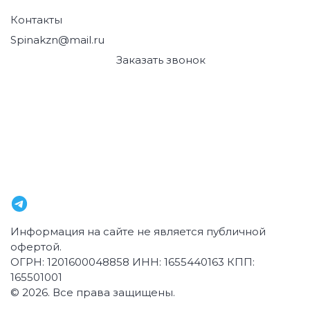
Контакты
Spinakzn@mail.ru
+7 (843) 249-45-95
Заказать звонок
г. Казань
,
ул. Муштари, 12
г. Казань
,
Проспект Победы 139, корпус 3
г. Казань
,
Чистопольская 32
г. Казань
,
ул. Комиссара Габишева, 45
г. Казань
,
ул. ул. Петербургская, 62
Информация на сайте не является публичной
офертой.
ОГРН: 1201600048858 ИНН: 1655440163 КПП:
165501001
© 2026.
Все права защищены.