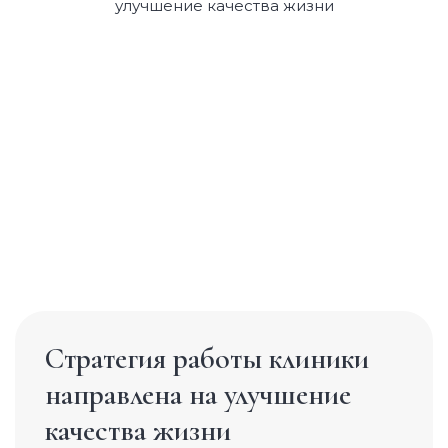
Биоревитализация
Карбокситерапия
Коллагеновое омоложение
Контурная пластика
Мезотерапия
Пилинг
Фракционная мезотерапия
Чистка кожи лица
Стратегия работы клиники
направлена на улучшение
качества жизни