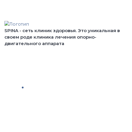
КОНСУЛЬТАЦИЯ
СПЕЦИАЛИСТА
SPINA - сеть клиник здоровья. Это уникальная в
своем роде клиника лечения опорно-
двигательного аппарата
О клинике
Цены
Акции
Отзывы
Специалисты
Услуги
Диагностика
Статьи
Контакты
Академия Spina