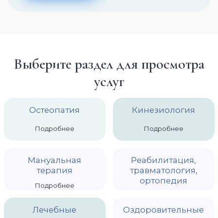
Клиника «SPINA» ул. Комиссара Габишева, 45
Наши контакты
Выберите раздел для просмотра
услуг
Цены
Сертификаты
Остеопатия
Кинезиология
Акции
Подробнее
Подробнее
Мануальная
Реабилитация,
Каталог услуг
терапия
травматология,
ортопедия
RSL скульптурирование
Подробнее
Подробнее
Лечение опорно-двигательного аппарата
Лечебные
Оздоровительные
Кинезиология