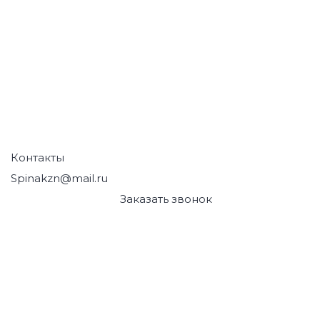
Артрит, артроз и остеохондроз
Лечение травм и растяжений
Судороги, онемение и отеки
Лечение грыжи и протрузии
Спортивные травмы
Лечение психосоматики
Контакты
Spinakzn@mail.ru
+7 (843) 249-45-95
Заказать звонок
г. Казань
,
ул. Муштари, 12
г. Казань
,
Проспект Победы 139, корпус 3
г. Казань
,
Чистопольская 32
г. Казань
,
ул. Комиссара Габишева, 45