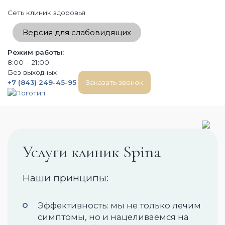
Сеть клиник здоровья
Версия для слабовидящих
Режим работы:
8:00 – 21:00
Без выходных
+7 (843) 249-45-95
Заказать звонок
Услуги клиник Spina
О клинике
Отзывы
Наши принципы:
Сертификаты
Эффективность: мы не только лечим
Правила оплаты
симптомы, но и нацеливаемся на
Правила купонов