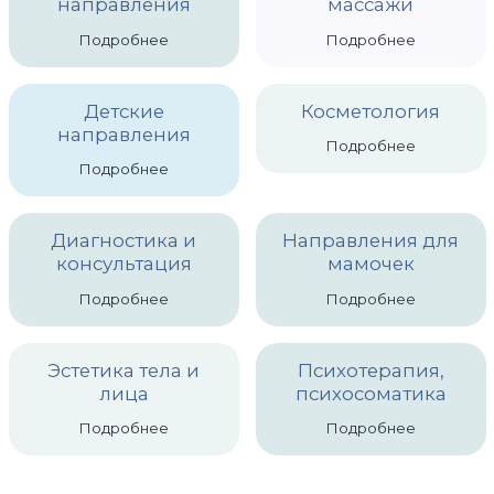
направления
массажи
Остеопатия
Подробнее
Подробнее
Висцеральная терапия
Детские
Косметология
Изготовление индивидуальных стелек
направления
Подробнее
Психология, психосоматика
Подробнее
Консультация психотерапевта
Диагностика и
Направления для
Консультация психолога
консультация
мамочек
Телесно-ориентированная психотерапия
Подробнее
Подробнее
Психоэмоциональная коррекция
Эстетика тела и
Психотерапия,
Диагностика и консультация
лица
психосоматика
Приём невролога
Подробнее
Подробнее
Приём терапевта-диагноста