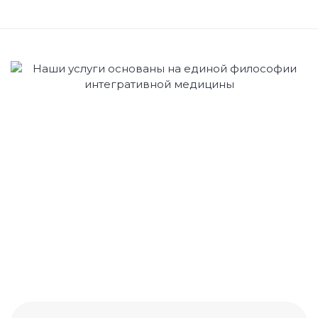
Диагностика + консультация
Консультация косметолога-эстетиста
Оздоровительные массажи
Классический массаж
Лечебно-оздоровительный массаж
Массаж с мягкими мануальными техниками
Миофасциальный массаж
Спортивный массаж
Массаж головы
Направления для мамочек
Массаж для беременных
Массаж для кормящих