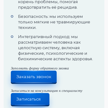
корень проблемы, помогая
предотвратить её рецидив.
Документы
Безопасность: мы используем
Правовая информация
только мягкие не травмирующие
Политика конфиденциальности
техники.
Лицензии клиник
Интегративный подход: мы
рассматриваем человека как
Политика обработки персональных данных
целостную систему, включая
Информация о сотрудниках
физические, психологические и
биохимические аспекты здоровья.
Права и обязанности граждан в сфере охраны 
Заполнить форму обратного звонка
Адреса и контактные телефоны органов исполн
Заказать звонок
Адреса клиник
Клиника «SPINA» ул. Муштари, 12
Записаться на консультацию к специалисту
Клиника «SPINA» Проспект Победы 139, корпус 
Записаться
Клиника «SPINA» ул. Чистопольская 32