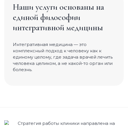
Восстановление после родов
Наши услуги основаны на
единой философии
Детские направления
интегративной медицины
Кинезиология для деток
Детский приём остеопата
Интегративная медицина — это
комплексный подход к человеку как к
Эстетика тела и лица
единому целому, где задача врачей лечить
Антицеллюлитный массаж
человека целиком, а не какой-то орган или
болезнь.
Буккальный массаж
Лимфодренажный массаж
Массаж лица
Моделирующий массаж груди
Косметология
Альгинатная маска