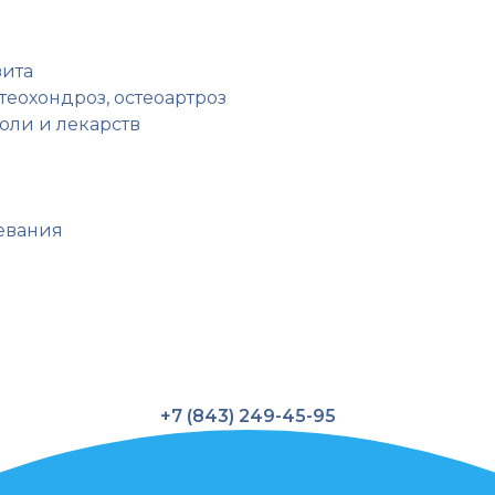
зита
стеохондроз, остеоартроз
оли и лекарств
евания
+7 (843) 249-45-95