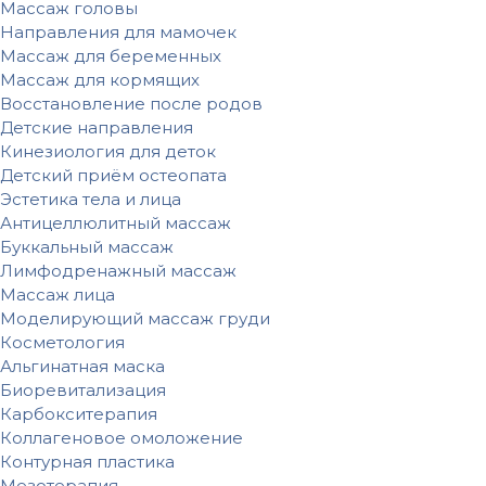
Массаж головы
Направления для мамочек
Массаж для беременных
Массаж для кормящих
Восстановление после родов
Детские направления
Кинезиология для деток
Детский приём остеопата
Эстетика тела и лица
Антицеллюлитный массаж
Буккальный массаж
Лимфодренажный массаж
Массаж лица
Моделирующий массаж груди
Косметология
Альгинатная маска
Биоревитализация
Карбокситерапия
Коллагеновое омоложение
Контурная пластика
Мезотерапия