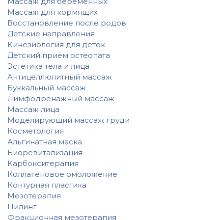
Массаж для беременных
Массаж для кормящих
Восстановление после родов
Детские направления
Кинезиология для деток
Детский приём остеопата
Эстетика тела и лица
Антицеллюлитный массаж
Буккальный массаж
Лимфодренажный массаж
Массаж лица
Моделирующий массаж груди
Косметология
Альгинатная маска
Биоревитализация
Карбокситерапия
Коллагеновое омоложение
Контурная пластика
Мезотерапия
Пилинг
Фракционная мезотерапия